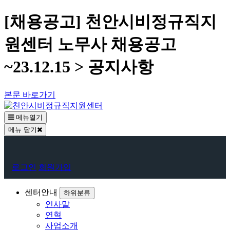
[채용공고] 천안시비정규직지
원센터 노무사 채용공고
~23.12.15 > 공지사항
본문 바로가기
메뉴열기
메뉴 닫기
회
로그인
회원가입
원
로
센터안내
하위분류
인사말
그
연혁
인
사업소개